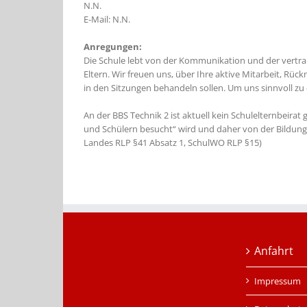
N.N.
E-Mail: N.N.
Anregungen:
Die Schule lebt von der Kommunikation und der vertr
Eltern. Wir freuen uns, über Ihre aktive Mitarbeit, R
in den Sitzungen behandeln sollen. Um uns sinnvoll zu 
An der BBS Technik 2 ist aktuell kein Schulelternbeirat
und Schülern besucht“ wird und daher von der Bildung
Landes RLP §41 Absatz 1, SchulWO RLP §15)
Anfahrt
Impressum