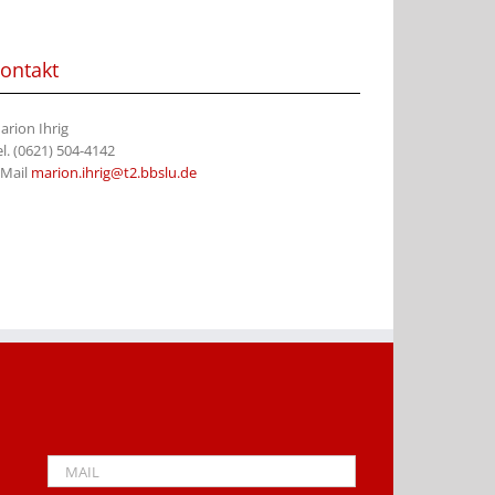
ontakt
arion Ihrig
el. (0621) 504-4142
-Mail
marion.ihrig@t2.bbslu.de