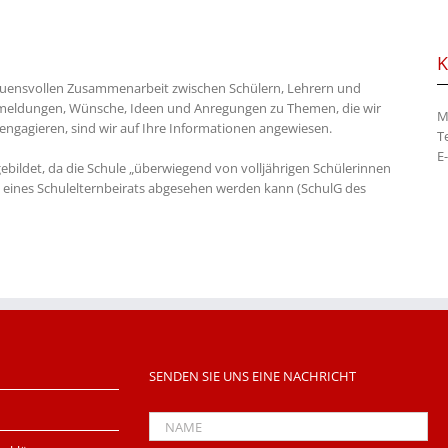
K
auensvollen Zusammenarbeit zwischen Schülern, Lehrern und
ückmeldungen, Wünsche, Ideen und Anregungen zu Themen, die wir
M
engagieren, sind wir auf Ihre Informationen angewiesen.
T
E
 gebildet, da die Schule „überwiegend von volljährigen Schülerinnen
 eines Schulelternbeirats abgesehen werden kann (SchulG des
SENDEN SIE UNS EINE NACHRICHT