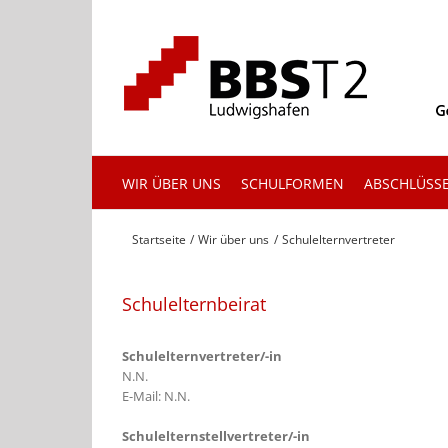
Zum
Inhalt
springen
WIR ÜBER UNS
SCHULFORMEN
ABSCHLÜSS
Startseite
Wir über uns
Schulelternvertreter
Schulelternbeirat
Schulelternvertreter/-in
N.N.
E-Mail: N.N.
Schulelternstellvertreter/-in