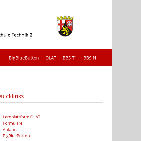
BigBlueButton
OLAT
BBS T1
BBS N
uicklinks
Lernplattform OLAT
Formulare
Anfahrt
BigBlueButton