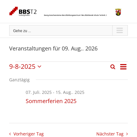
Zum
Inhalt
springen
Gehe zu ...
Veranstaltungen für 09. Aug.. 2026
Verans
9-8-2025
Veranstaltungen
Suche
Veranstaltun
Tag
Ansich
Datum
Suche
Naviga
für
wählen.
Ganztägig
und
Ansichten,
09.
07. Juli. 2025
-
15. Aug.. 2025
Navigation
Sommerferien 2025
Aug..
2025
Vorheriger Tag
Nächster Tag